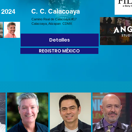
C. C. Calacoaya
. 2024
Camino Real de Calacoaya #17
Calacoaya, Atizapan CDMX
Detalles
REGISTRO MÉXICO