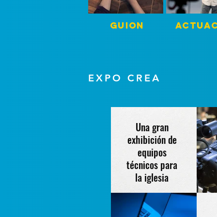
GUION ACTUACIÓN
EXPO CREA
Una gran
exhibición de
equipos
técnicos para
la iglesia