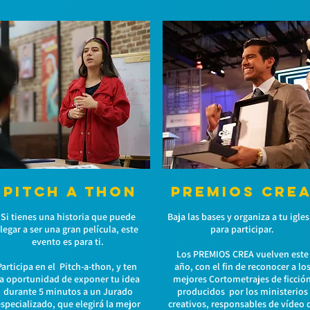
PITCH A THON
PREMIOS CRE
Si tienes una historia que puede
Baja las bases y organiza a tu igles
llegar a ser una gran película, este
para participar.
evento es para ti.
Los PREMIOS CREA vuelven este
Participa en el Pitch-a-thon, y ten
año, con el fin de reconocer a lo
la oportunidad de exponer tu idea
mejores Cortometrajes de ficció
durante 5 minutos a un Jurado
producidos por los ministerios
specializado, que elegirá la mejor
creativos, responsables de vídeo 