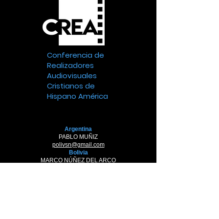
Conferencia de
Realizadores
Audiovisuales
Cristianos de
Hispano América
Argentina
PABLO MUÑIZ
polivsn@gmail.com
Bolivia
MARCO NÚÑEZ DEL ARCO
musikairos@hotmail.com
Chile
MARIANO ANDRADE
mandradegon@gmail.com
Colombia
JOHN VILLAMARIN
direccionficcbog@gmail.com