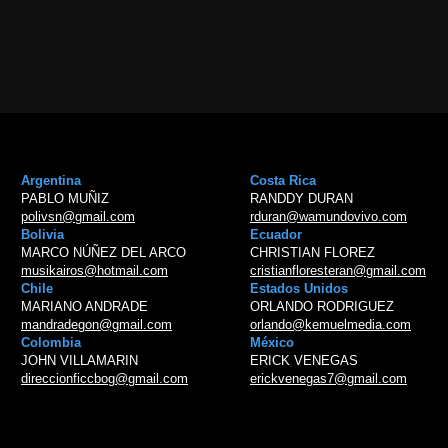
Argentina
Costa Rica
PABLO MUÑIZ
RANDDY DURAN
polivsn@gmail.com
rduran@wamundovivo.com
Bolivia
Ecuador
MARCO NÚÑEZ DEL ARCO
CHRISTIAN FLOREZ
musikairos@hotmail.com
cristianfloresteran@gmail.com
Chile
Estados Unidos
MARIANO ANDRADE
ORLANDO RODRIGUEZ
mandradegon@gmail.com
orlando@kemuelmedia.com
Colombia
México
JOHN VILLAMARIN
ERICK VENEGAS
direccionficcbog@gmail.com
erickvenegas7@gmail.com