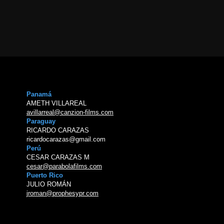
Panamá
AMETH VILLAREAL
avillarreal@canzion-films.com
Paraguay
RICARDO CARAZAS
ricardocarazas@gmail.com
Perú
CESAR CARAZAS M
cesar@parabolafilms.com
Puerto Rico
JULIO ROMÁN
jroman@prophesypr.com