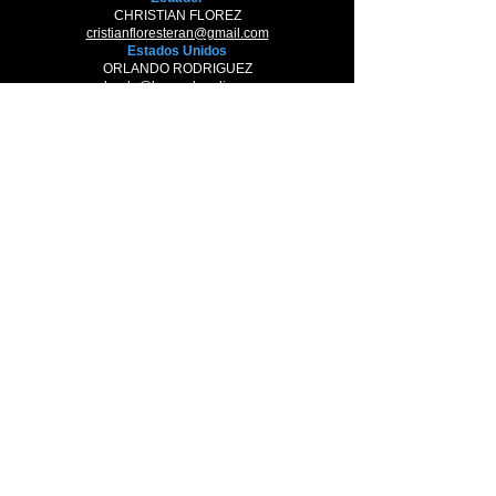
CHRISTIAN FLOREZ
cristianfloresteran@gmail.com
Estados Unidos
ORLANDO RODRIGUEZ
orlando@kemuelmedia.com
México
ERICK VENEGAS
erickvenegas7@gmail.com
Panamá
AMETH VILLAREAL
avillarreal@canzion-films.com
Paraguay
RICARDO CARAZAS
ricardocarazas@gmail.com
Perú
CESAR CARAZAS M
cesar@parabolafilms.com
Puerto Rico
JULIO ROMÁN
jroman@prophesypr.com
Síguenos en redes: