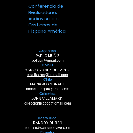
Conferencia de
Realizadores
Audiovisuales
Cristianos de
Hispano América
Argentina
PABLO MUÑIZ
polivsn@gmail.com
Bolivia
MARCO NÚÑEZ DEL ARCO
musikairos@hotmail.com
Chile
MARIANO ANDRADE
mandradegon@gmail.com
Colombia
JOHN VILLAMARIN
direccionficcbog@gmail.com
Costa Rica
RANDDY DURAN
rduran@wamundovivo.com
Ecuador